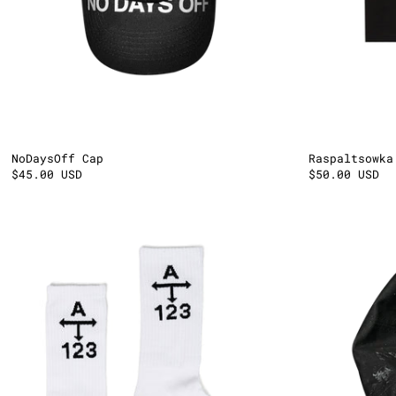
NoDaysOff Cap
Raspaltsowka
$45.00 USD
$50.00 USD
Шкарпетки
A123
Dri-
Fit