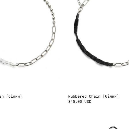
in [білий]
Rubbered Chain [білий]
$45.00 USD
1↔2
A925
Кубинський
Drill
ланцюг
Pendant
[Срібло