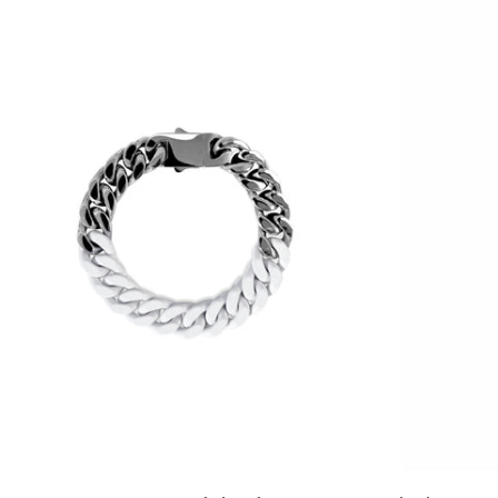
Wrist
Bracelet
[білий]