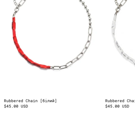
Rubbered Chain [білий]
Rubbered Cha
$45.00 USD
$45.00 USD
No
Days
Off
Black
Chain