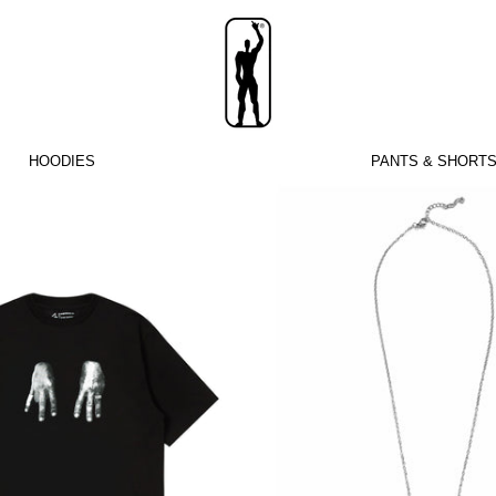
HOODIES
PANTS & SHORT
Raspaltsowka
Підвіск
T-
Functio
Shirt
Fiction