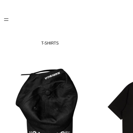
МЕНЮ
T-SHIRTS
NoDaysOff
Cap