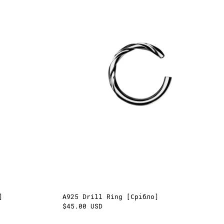
Чорногорія (EUR €)
Данія (EUR €)
Естонія (EUR €)
Фінляндія (EUR €)
Франція (EUR €)
Греція (EUR €)
Грузія (EUR €)
Ірландія (EUR €)
Ісландія (EUR €)
Іспанія (EUR €)
Італія (EUR €)
Ізраїль (ILS ₪)
Канада (CAD $)
Казахстан (KZT ₸)
Хорватія (EUR €)
]
А925 Drill Ring [Срібло]
Кіпр (EUR €)
$45.00 USD
Киргизстан (KGS
som)
que