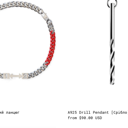
ий ланцюг
A925 Drill Pendant [Срібло
from $90.00 USD
Підвіска
Alchevs