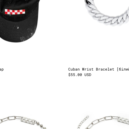
ap
Cuban Wrist Bracelet [біли
$55.00 USD
Rubbered
Rubbere
Chain
Chain
[білий]
[білий]