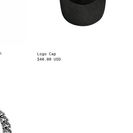
n
Logo Cap
$40.00 USD
t