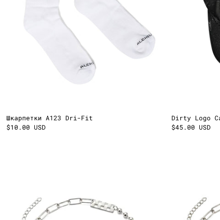
Шкарпетки A123 Dri-Fit
Dirty Logo C
$10.00 USD
$45.00 USD
Rubbered
Chain
[білий]