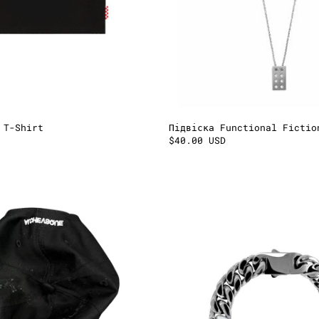
 T-Shirt
Підвіска Functional Fictio
$40.00 USD
Dirty
Cuban
Logo
Wrist
Cap
Bracele
[білий]