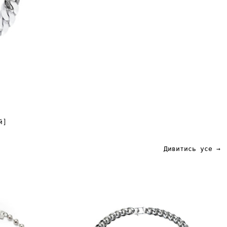
й]
Дивитись усе →
d
123
On
My
Neck
White
Chain