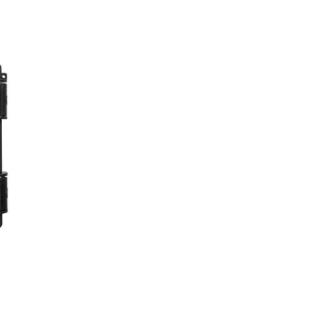
nctional
Латвія (EUR €)
Ліхтенштейн (EUR €)
Люксембург (EUR €)
Литва (EUR €)
Майотта (EUR €)
Мальта (EUR €)
Молдова (EUR €)
Монако (EUR €)
Нідерланди (EUR €)
Німеччина (EUR €)
Норвегія (EUR €)
Північна Македонія
(EUR €)
Польща (EUR €)
Португалія (EUR €)
Реюньйон (EUR €)
Румунія (EUR €)
Сан-Марино (EUR €)
Сербія (RSD РСД)